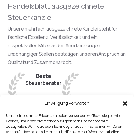
Handelsblatt ausgezeichnete
Steuerkanzlei
Unsere mehrfach ausgezeichnete Kanzlei steht für
fachliche Exzellenz, Verlässlichkeit und ein
respektvolles Miteinander. Anerkennungen
unabhängiger Stellen bestätigen unseren Anspruch an
Qualität und Zusammenarbeit.
Beste
Steuerberater
Einwilligung verwalten
Handelsblatt
Um dir ein optimales Erlebnis zu bieten, verwenden wir Technologien wie
Beste
Cookies, um Geräteinformationen zu speichern und/oder darauf
Arbeitgeber
zuzugreifen. Wenn du diesen Technologien zustimmst, können wir Daten
wie das Surfverhalten oder eindeutige IDs auf dieser Website verarbeiten.