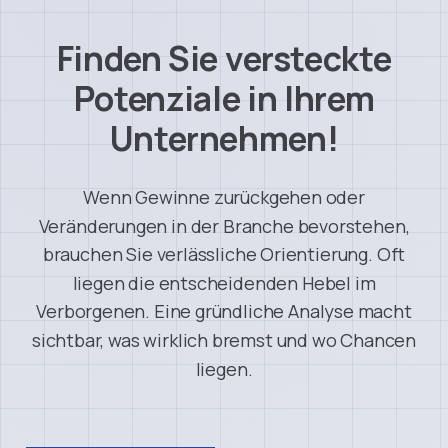
Finden
Sie
versteckte
Potenziale
in
Ihrem
Unternehmen!
Wenn
Gewinne
zurückgehen
oder
Veränderungen
in
der
Branche
bevorstehen,
brauchen
Sie
verlässliche
Orientierung.
Oft
liegen
die
entscheidenden
Hebel
im
Verborgenen.
Eine
gründliche
Analyse
macht
sichtbar,
was
wirklich
bremst
und
wo
Chancen
liegen.