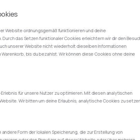
ookies
 der Website ordnungsgemäß funktionieren und deine
. Durch das Setzen funktionaler Cookies erleichtern wir dir den Besuc
uch unserer Website nicht wiederholt dieselben Informationen
m Warenkorb, bis du bezahlst. Wir können diese Cookies ohne deine
rlebnis für unsere Nutzer zu optimieren. Mit diesen analytischen
 Website. Wir bitten um deine Erlaubnis, analytische Cookies zu setzen
 andere Form der lokalen Speicherung, die zur Erstellung von
uzeigen oder den Benutzer auf dieser Website oder über mehrere