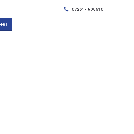
07231 – 60891 0
en!