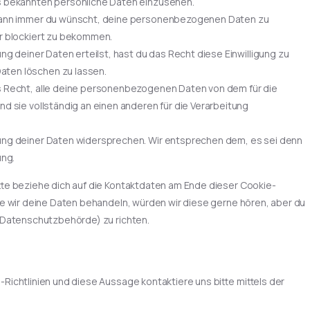
s bekannten persönliche Daten einzusehen.
 wann immer du wünscht, deine personenbezogenen Daten zu
r blockiert zu bekommen.
ng deiner Daten erteilst, hast du das Recht diese Einwilligung zu
ten löschen zu lassen.
s Recht, alle deine personenbezogenen Daten von dem für die
d sie vollständig an einen anderen für die Verarbeitung
ung deiner Daten widersprechen. Wir entsprechen dem, es sei denn
ung.
tte beziehe dich auf die Kontaktdaten am Ende dieser Cookie-
e wir deine Daten behandeln, würden wir diese gerne hören, aber du
(Datenschutzbehörde) zu richten.
ichtlinien und diese Aussage kontaktiere uns bitte mittels der