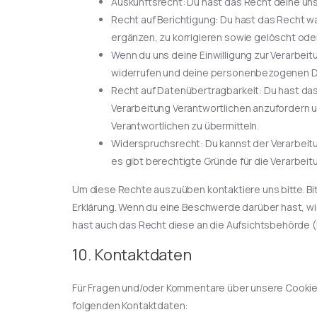
Auskunftsrecht: Du hast das Recht deine un
Recht auf Berichtigung: Du hast das Recht
ergänzen, zu korrigieren sowie gelöscht ode
Wenn du uns deine Einwilligung zur Verarbeitu
widerrufen und deine personenbezogenen Da
Recht auf Datenübertragbarkeit: Du hast da
Verarbeitung Verantwortlichen anzufordern un
Verantwortlichen zu übermitteln.
Widerspruchsrecht: Du kannst der Verarbeit
es gibt berechtigte Gründe für die Verarbeit
Um diese Rechte auszuüben kontaktiere uns bitte. Bi
Erklärung. Wenn du eine Beschwerde darüber hast, wi
hast auch das Recht diese an die Aufsichtsbehörde 
10. Kontaktdaten
Für Fragen und/oder Kommentare über unsere Cookie-R
folgenden Kontaktdaten: