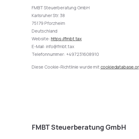
FMBT Steuerberatung GmbH
Karlsruher Str. 38
75179 Pforzheim
Deutschland
Website:
https://fmbt.tax
E-Mail:
info@
fmbt.tax
Telefonnummer: +497231608910
Diese Cookie-Richtlinie wurde mit
cookiedatabase.o
F
M
B
T
S
t
e
u
e
r
b
e
r
a
t
u
n
g
G
m
b
H